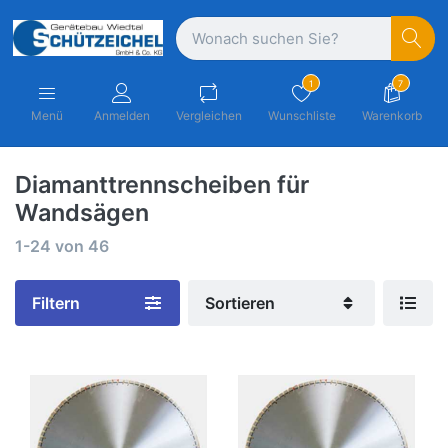
1
7
Menü
Anmelden
Vergleichen
Wunschliste
Warenkorb
Diamanttrennscheiben für
Wandsägen
1-24
von
46
Filtern
Sortieren