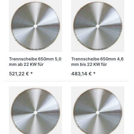
Trennscheibe 650mm 5,0
Trennscheibe 650mm 4,6
mm ab 22 KW für
mm bis 22 KW für
Stahlbeton
Stahlbeton
521,22 € *
483,14 € *