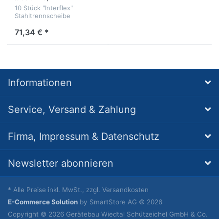
10 Stück "Interflex"
Stahltrennscheibe
Ø350x20,0mm
71,34 € *
Informationen
Service, Versand & Zahlung
Firma, Impressum & Datenschutz
Newsletter abonnieren
* Alle Preise inkl. MwSt., zzgl. Versandkosten
E-Commerce Solution
by SmartStore AG © 2026
Copyright © 2026 Gerätebau Wiedtal Schützeichel GmbH & Co.