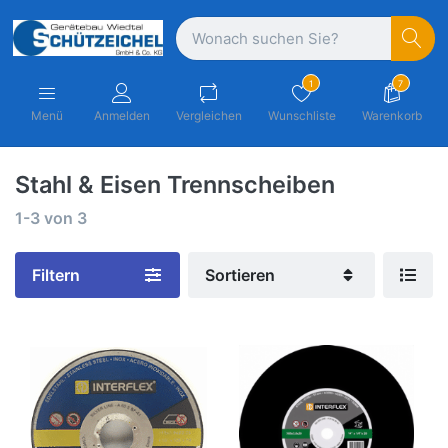
1
7
Menü
Anmelden
Vergleichen
Wunschliste
Warenkorb
Stahl & Eisen Trennscheiben
1-3
von
3
Filtern
Sortieren