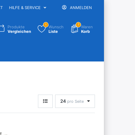
KT
HILFE & SERVICE
ANMELDEN
1
7
Produkte
Wunsch
Waren
Vergleichen
Liste
Korb
24
pro Seite