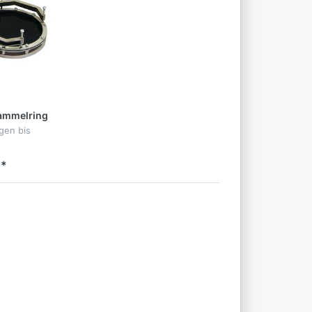
ammelring
gen bis
 *