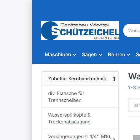
Maschinen
Sägen
Bohren
S
Wa
Zubehör Kernbohrtechnik
1-3
v
div. Flansche für
Trennscheiben
Sor
Wasserspülköpfe &
Trockenabsaugung
Verlängerungen (1 1/4", M16,