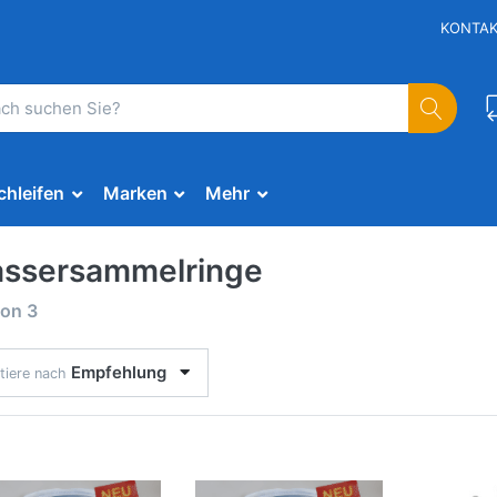
KONTA
chleifen
Marken
Mehr
ssersammelringe
on
3
Empfehlung
tiere nach