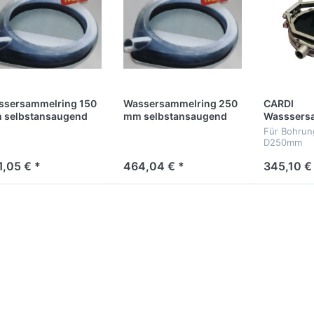
ssersammelring 150
Wassersammelring 250
CARDI
 selbstansaugend
mm selbstansaugend
Wasssers
EDY-KLEIN d = 150
SPEEDY-GROß d =
Columbus
Für Bohrun
m
250mm
D250mm
1,05 € *
464,04 € *
345,10 €