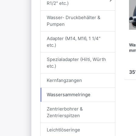
R1/2" etc.)
Wasser- Druckbehälter &
Pumpen
Adapter (M14, M16, 1 1/4"
etc.)
Wa
mm
SPE
Spezialadapter (Hilti, Würth
m
etc.)
35
Kernfangzangen
Wassersammelringe
Zentrierbohrer &
Zentrierspitzen
Leichtlöseringe