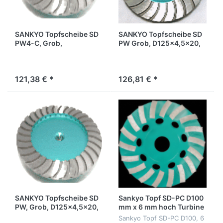
SANKYO Topfscheibe SD
SANKYO Topfscheibe SD
PW4-C, Grob,
PW Grob, D125x4,5x20,
D100x4,5x20, M14 IG
22,2mm,
121,38 € *
126,81 € *
SANKYO Topfscheibe SD
Sankyo Topf SD-PC D100
PW, Grob, D125x4,5x20,
mm x 6 mm hoch Turbine
M14 IG
22,2
Sankyo Topf SD-PC D100, 6