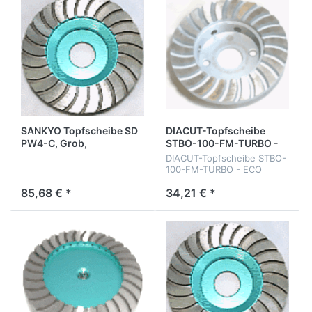
SANKYO Topfscheibe SD
DIACUT-Topfscheibe
PW4-C, Grob,
STBO-100-FM-TURBO -
D100x4,5x20, 22,2mm,
ECO
DIACUT-Topfscheibe STBO-
100-FM-TURBO - ECO
85,68 € *
34,21 € *