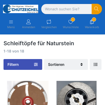
1
7
Menü
Anmelden
Vergleichen
Wunschliste
Warenkorb
Schleiftöpfe für Naturstein
1-18
von
18
Filtern
Sortieren