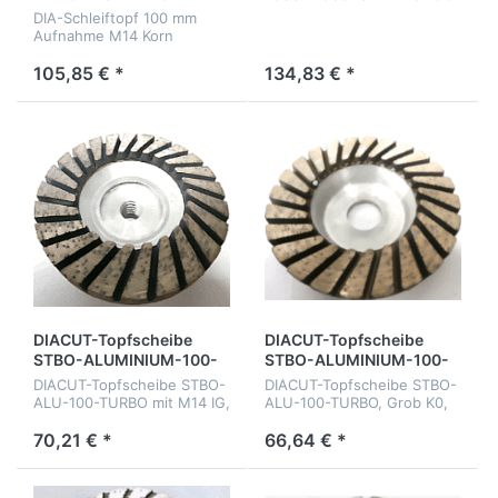
100/120
V90-Type, D90mm mit
DIA-Schleiftopf 100 mm
M14
Aufnahme M14 Korn
100/120
105,85 € *
134,83 € *
DIACUT-Topfscheibe
DIACUT-Topfscheibe
STBO-ALUMINIUM-100-
STBO-ALUMINIUM-100-
TURBO, mit Alu Träger
TURBO, mit Alu Träger
DIACUT-Topfscheibe STBO-
DIACUT-Topfscheibe STBO-
Grob K0, METALLISCH mit
Grob K0, METALLISCH
ALU-100-TURBO mit M14 IG,
ALU-100-TURBO, Grob K0,
M14 innen
Grob K0, METALLISCH mit
METALLISCH mit Aluminium
Aluminium Trägerkörper
Trägerkörper
70,21 € *
66,64 € *