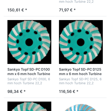
mm hoch Turbine 22,2
150,61 € *
71,97 € *
Sankyo Topf SD-PC D100
Sankyo Topf SD-PC D125
mm x 6 mm hoch Turbine
mm x 6 mm hoch Turbine
M 14 i
22,2
Sankyo Topf SD-PC D100, 6
Sankyo Topf SD-PC D125, 6
mm hoch Turbine 22,2
mm hoch Turbine 22,2
98,34 € *
116,56 € *