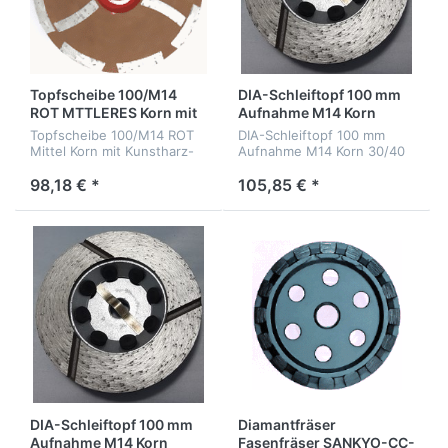
Topfscheibe 100/M14
DIA-Schleiftopf 100 mm
ROT MTTLERES Korn mit
Aufnahme M14 Korn
Kunstharz-Ausfüllung
30/40
Topfscheibe 100/M14 ROT
DIA-Schleiftopf 100 mm
Mittel Korn mit Kunstharz-
Aufnahme M14 Korn 30/40
Ausfüllung
98,18 € *
105,85 € *
DIA-Schleiftopf 100 mm
Diamantfräser
Aufnahme M14 Korn
Fasenfräser SANKYO-CC-