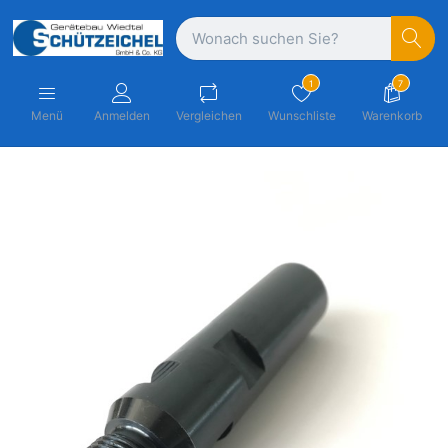
1
7
Menü
Anmelden
Vergleichen
Wunschliste
Warenkorb