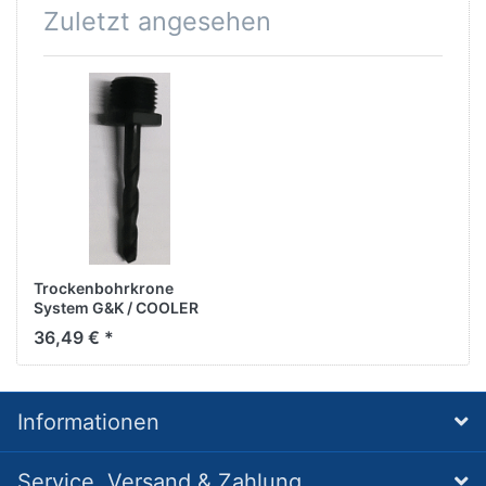
Zuletzt angesehen
Trockenbohrkrone
System G&K / COOLER
Zentrierspitze mit
36,49 € *
Gewinde
Informationen
Service, Versand & Zahlung