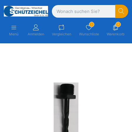
1
7
Menü
Anmelden
Vergleichen
Wunschliste
Warenkorb