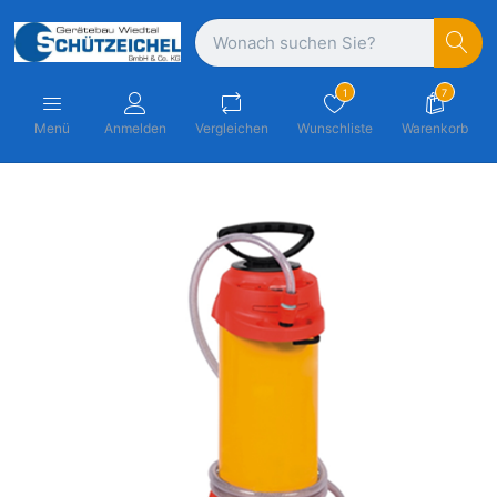
1
7
Menü
Anmelden
Vergleichen
Wunschliste
Warenkorb