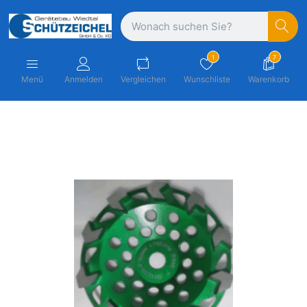
1
7
Menü
Anmelden
Vergleichen
Wunschliste
Warenkorb