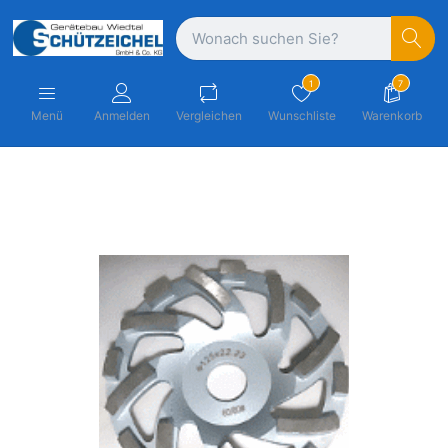
1
7
Menü
Anmelden
Vergleichen
Wunschliste
Warenkorb