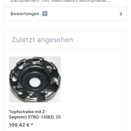
Dachpfannen/ Ton/ Waschbeton/ Betonpflaster...
Bewertungen
0
Zuletzt angesehen
Topfscheibe mit Z-
Segment STBO-130ED, 25
mm für Festool PROTOOL
109,42 € *
Renofix