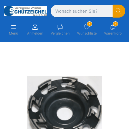
1
7
Menü
Anmelden
Vergleichen
Wunschliste
Warenkorb