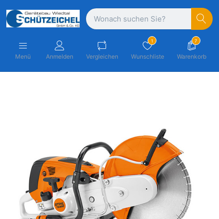
1
7
Menü
Anmelden
Vergleichen
Wunschliste
Warenkorb