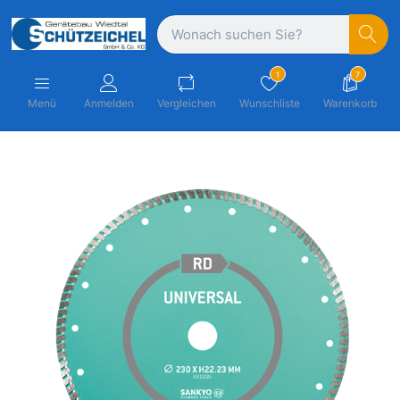
1
7
Menü
Anmelden
Vergleichen
Wunschliste
Warenkorb