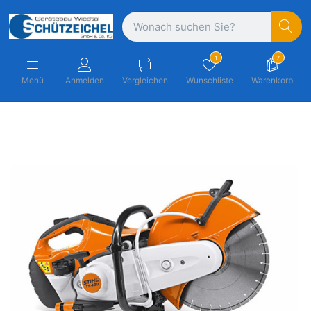
1
7
Menü
Anmelden
Vergleichen
Wunschliste
Warenkorb