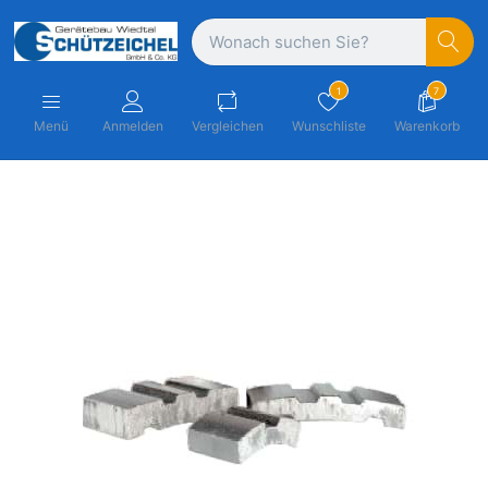
1
7
Menü
Anmelden
Vergleichen
Wunschliste
Warenkorb