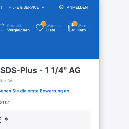
KT
HILFE & SERVICE
ANMELDEN
1
7
Produkte
Wunsch
Waren
Vergleichen
Liste
Korb
SDS-Plus - 1 1/4" AG
ite: 36
Geben Sie die erste Bewertung ab
2112
€ *