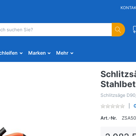
KONTA
chleifen
Marken
Mehr
Schlitzs
Stahlbe
Schlitzsäge D90,
Art.-Nr.
ZSA50