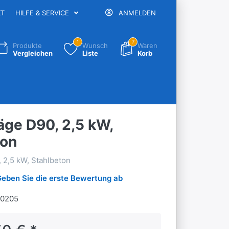
KT
HILFE & SERVICE
ANMELDEN
1
7
Produkte
Wunsch
Waren
Vergleichen
Liste
Korb
äge D90, 2,5 kW,
ton
 2,5 kW, Stahlbeton
Geben Sie die erste Bewertung ab
0205