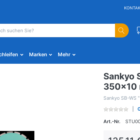
KONTA
chleifen
Marken
Mehr
Sankyo 
350x10
Sankyo SB-WS "
Art.-Nr.
STU00