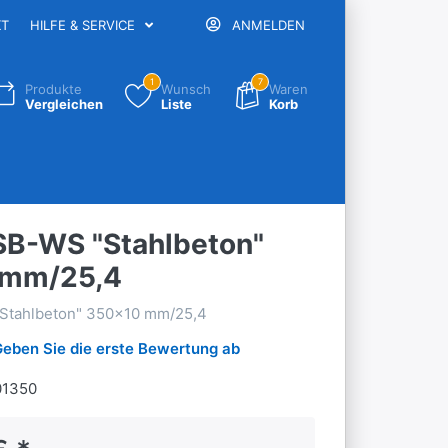
KT
HILFE & SERVICE
ANMELDEN
1
7
Produkte
Wunsch
Waren
Vergleichen
Liste
Korb
SB-WS "Stahlbeton"
 mm/25,4
Stahlbeton" 350x10 mm/25,4
Geben Sie die erste Bewertung ab
1350