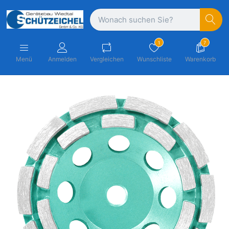
1
7
Menü
Anmelden
Vergleichen
Wunschliste
Warenkorb