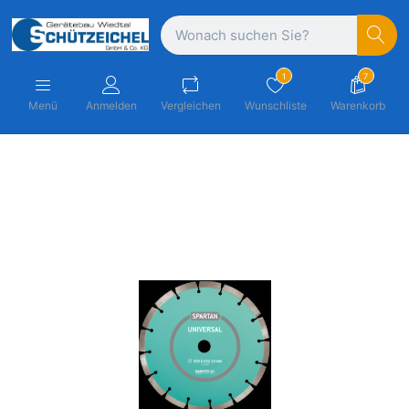
1
7
Menü
Anmelden
Vergleichen
Wunschliste
Warenkorb