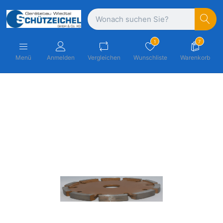
1
7
Menü
Anmelden
Vergleichen
Wunschliste
Warenkorb