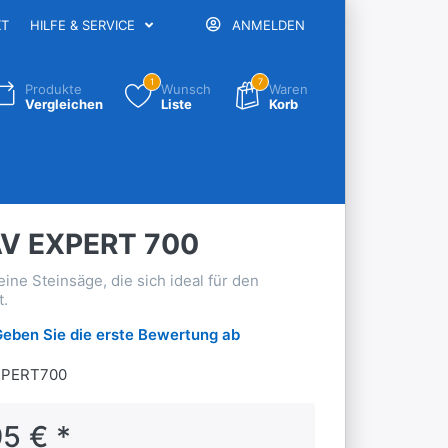
KT
HILFE & SERVICE
ANMELDEN
1
7
Produkte
Wunsch
Waren
Vergleichen
Liste
Korb
V EXPERT 700
ine Steinsäge, die sich ideal für den
t.
Geben Sie die erste Bewertung ab
XPERT700
5 € *