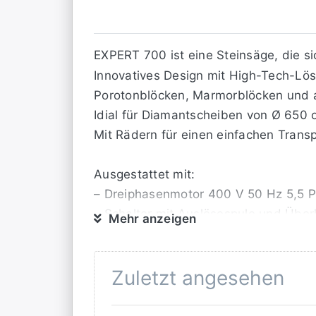
EXPERT 700 ist eine Steinsäge, die si
Innovatives Design mit High-Tech-Lösu
Porotonblöcken, Marmorblöcken und al
Idial für Diamantscheiben von Ø 65
Mit Rädern für einen einfachen Trans
Ausgestattet mit:
– Dreiphasenmotor 400 V 50 Hz 5,5 
– Schalter mit Auslösespule und Über
Mehr anzeigen
– verstellbarer Schneidkopf
– verschiebbarer Arbeitstisch
Zuletzt angesehen
– Satz Räder
– verstellbare Beine