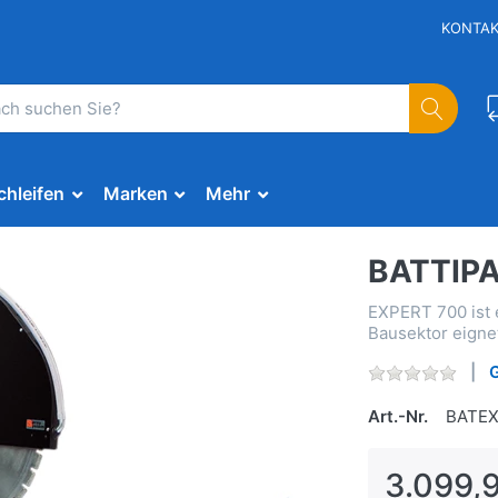
KONTA
chleifen
Marken
Mehr
BATTIPA
EXPERT 700 ist e
Bausektor eigne
Art.-Nr.
BATE
3.099,9