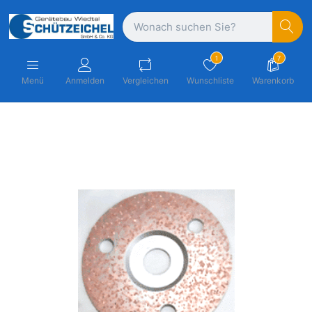
1
7
Menü
Anmelden
Vergleichen
Wunschliste
Warenkorb