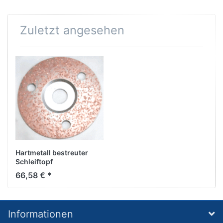
Zuletzt angesehen
Hartmetall bestreuter
Schleiftopf
D125/d22,2mm 0,5 bis
66,58 € *
0,8 orn
Informationen