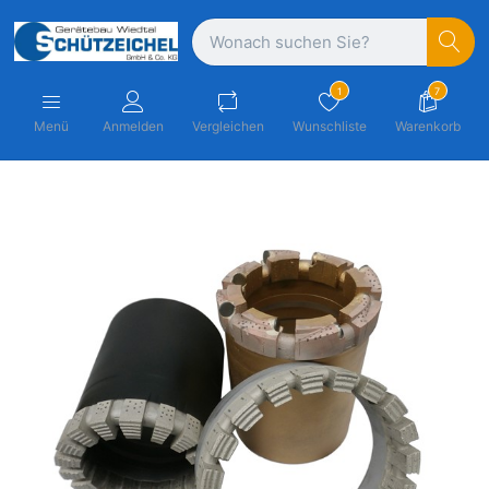
1
7
Menü
Anmelden
Vergleichen
Wunschliste
Warenkorb