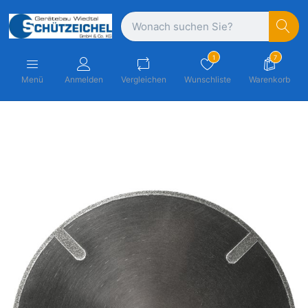
1
7
Menü
Anmelden
Vergleichen
Wunschliste
Warenkorb