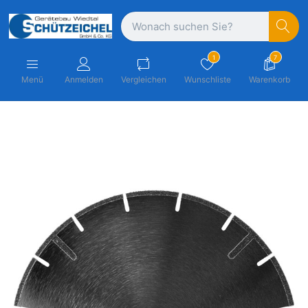
1
7
Menü
Anmelden
Vergleichen
Wunschliste
Warenkorb