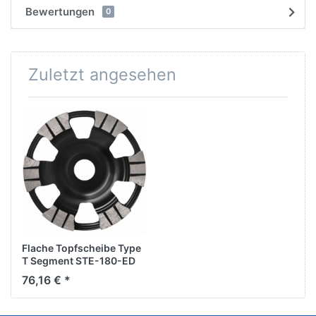
Bewertungen
0
Zuletzt angesehen
Flache Topfscheibe Type
T Segment STE-180-ED
Bohrung 22,2 mm für
76,16 € *
Winkelschleifer (flache
Bauhöhe)