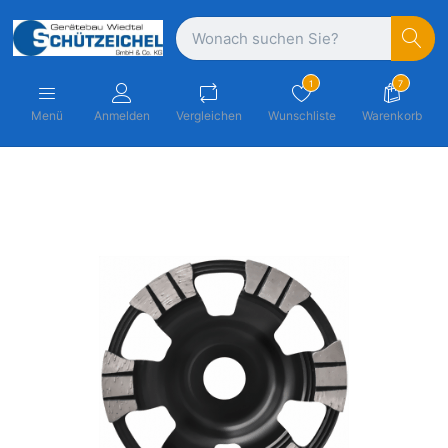
1
7
Menü
Anmelden
Vergleichen
Wunschliste
Warenkorb