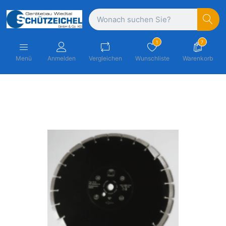
1
7
Menü
Anmelden
Vergleichen
Wunschliste
Warenkorb