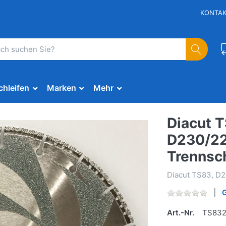
KONTA
chleifen
Marken
Mehr
Diacut T
D230/22,
Trennsc
Diacut TS83, D2
Art.-Nr.
TS83