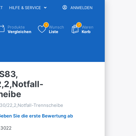
KT
HILFE & SERVICE
ANMELDEN
1
7
Produkte
Wunsch
Waren
Vergleichen
Liste
Korb
S83,
2,Notfall-
heibe
30/22,2,Notfall-Trennscheibe
Geben Sie die erste Bewertung ab
23022