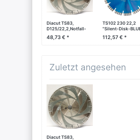
Diacut TS83,
TS102 230 22,2
D125/22,2,Notfall-
"Silent-Disk-BLU
Trennscheibe
WONDER"
48,73 € *
112,57 € *
Zuletzt angesehen
Diacut TS83,