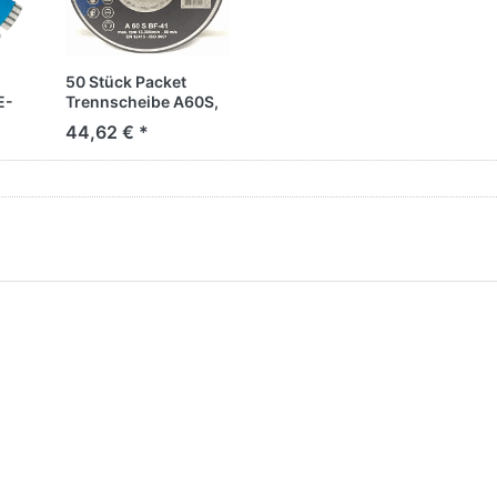
50 Stück Packet
E-
Trennscheibe A60S,
"Interflex Inox",
44,62 € *
D125xT1,0xd22,2mm
Bohrung, Einsatz: für
Stahl / Inox