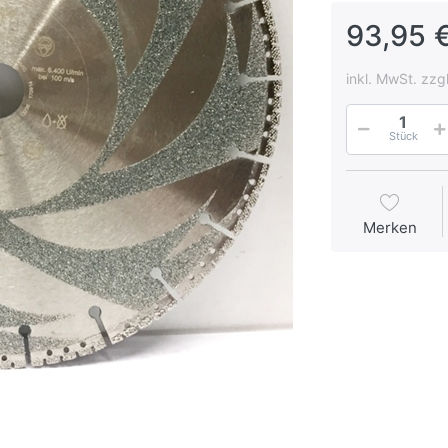
93,95 €
inkl. MwSt. zzg
Stück
Merken