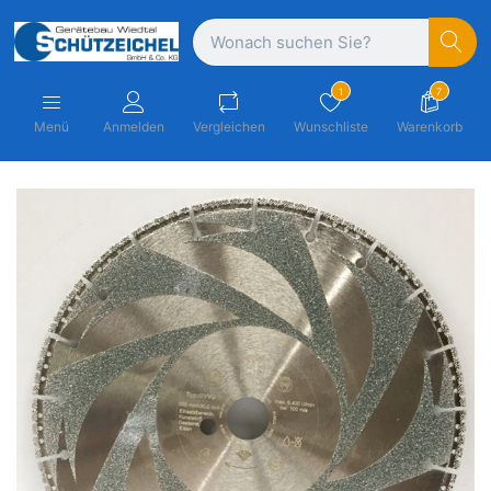
1
7
Menü
Anmelden
Vergleichen
Wunschliste
Warenkorb