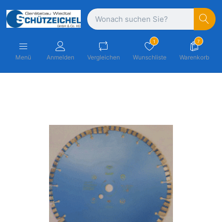
1
7
Menü
Anmelden
Vergleichen
Wunschliste
Warenkorb