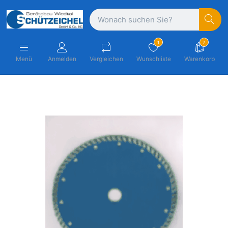
1
7
Menü
Anmelden
Vergleichen
Wunschliste
Warenkorb