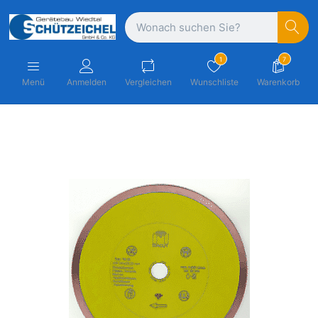
1
7
Menü
Anmelden
Vergleichen
Wunschliste
Warenkorb