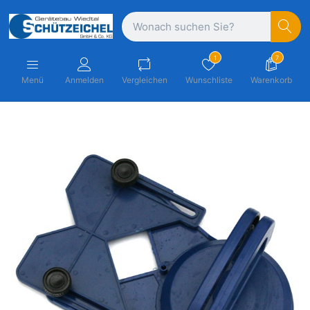
1
7
Menü
Anmelden
Vergleichen
Wunschliste
Warenkorb