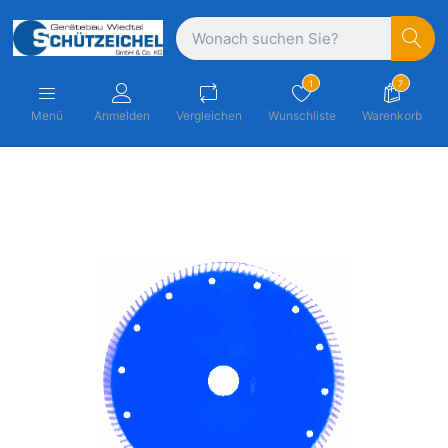
1
7
Menü
Anmelden
Vergleichen
Wunschliste
Warenkorb