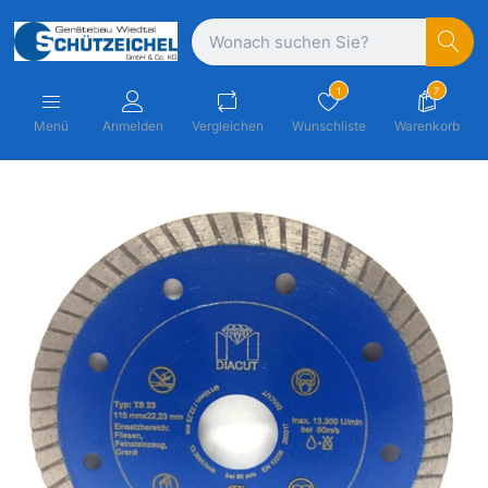
1
7
Menü
Anmelden
Vergleichen
Wunschliste
Warenkorb