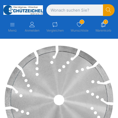
1
7
Menü
Anmelden
Vergleichen
Wunschliste
Warenkorb