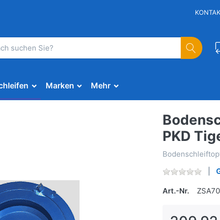
KONTA
chleifen
Marken
Mehr
Bodensc
PKD Tig
Bodenschleifto
Art.-Nr.
ZSA70