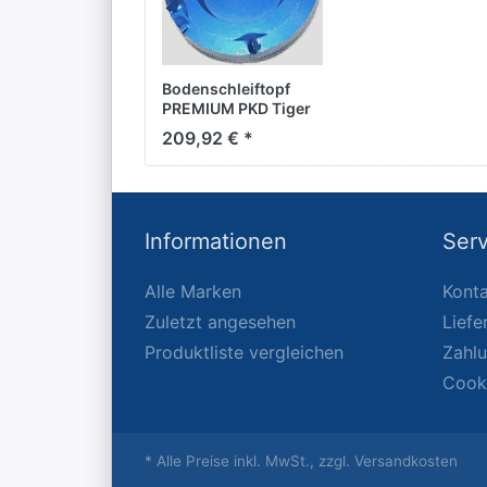
Bodenschleiftopf
PREMIUM PKD Tiger
110/22,2 mm
209,92 € *
Informationen
Serv
Alle Marken
Konta
Zuletzt angesehen
Liefe
Produktliste vergleichen
Zahl
Cook
* Alle Preise inkl. MwSt., zzgl. Versandkosten