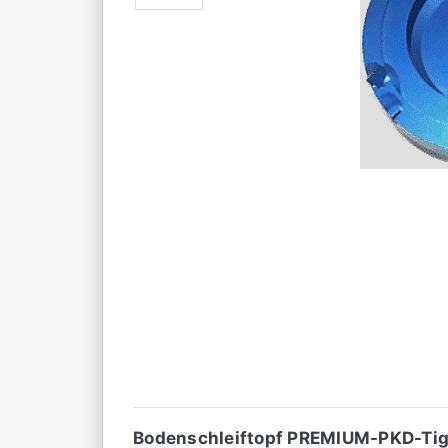
Bodenschleiftopf PREMIUM-PKD-Tig