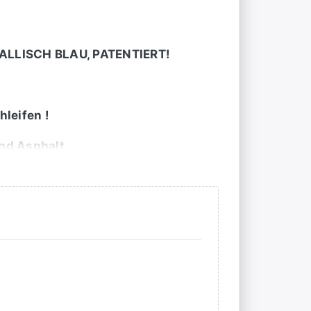
ETALLISCH BLAU, PATENTIERT!
leifen !
nd Asphalt