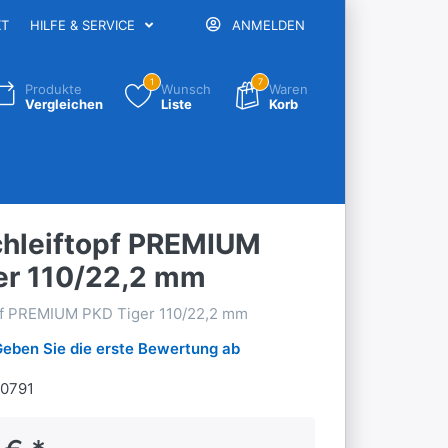
KT
HILFE & SERVICE
ANMELDEN
1
7
Produkte
Wunsch
Waren
Vergleichen
Liste
Korb
hleiftopf PREMIUM
er 110/22,2 mm
pf PREMIUM PKD Tiger 110/22,2 mm
Geben Sie die erste Bewertung ab
0791