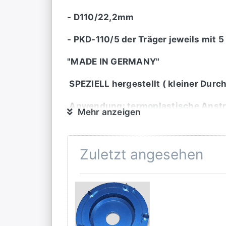
- D110/22,2mm
- PKD-110/5 der Träger jeweils mi
"MADE IN GERMANY"
SPEZIELL hergestellt ( kleiner Durc
Anwendung: termoplastische Anstri
Mehr anzeigen
Bitte hierbei max . Geschwindigkei
Zuletzt angesehen