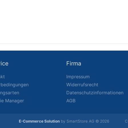
ice
Firma
kt
Impressum
rbedingungen
Widerrufsrecht
ungsarten
Datenschutzinformationen
ie Manager
AGB
E-Commerce Solution
by SmartStore AG © 2026
C