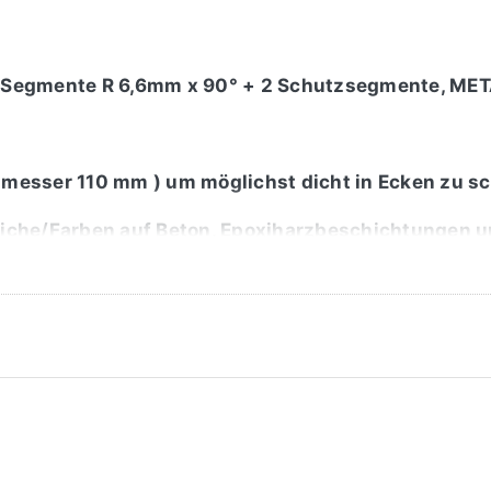
t 5 Segmente R 6,6mm x 90° + 2 Schutzsegmente, M
hmesser 110 mm ) um möglichst dicht in Ecken zu sch
che/Farben auf Beton, Epoxiharzbeschichtungen u
t von 3000 U/min beachten !