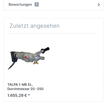
Bewertungen
0
Zuletzt angesehen
TALPA 1-ME EL,
Durchmesser 20 -250
mm 3 GANG,
1.655,29 € *
NASS/Trocken mit
integrierter
Staubabsaugung. Ideal