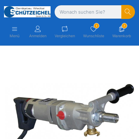
1
7
Menü
Anmelden
Vergleichen
Wunschliste
Warenkorb