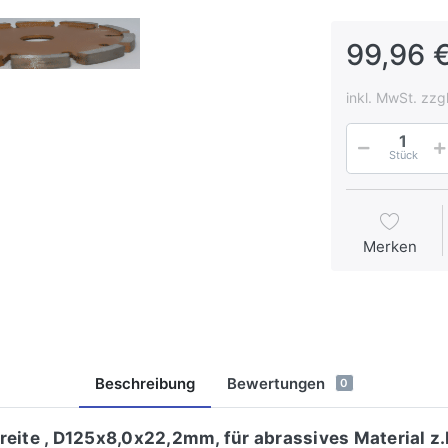
99,96 €
inkl. MwSt. zzg
Stück
Merken
Beschreibung
Bewertungen
0
eite , D125x8,0x22,2mm, für abrassives Material z