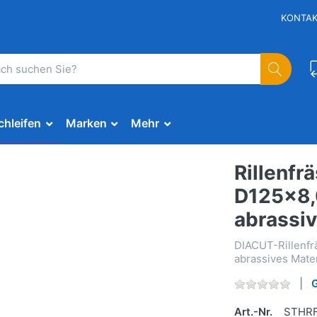
KONTA
chleifen
Marken
Mehr
Rillenfrä
D125x8,
abrassiv
DIACUT-Rillenfr
abrassives Mater
Art.-Nr.
STHRF