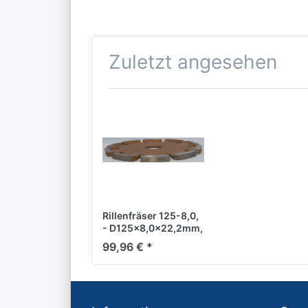
Zuletzt angesehen
Rillenfräser 125-8,0,
- D125x8,0x22,2mm,
für abrassives
99,96 € *
Material