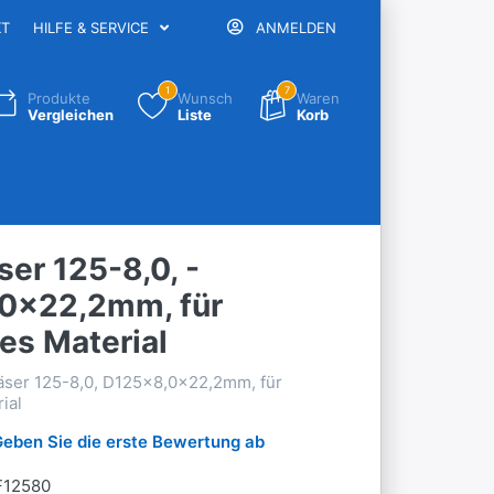
KT
HILFE & SERVICE
ANMELDEN
1
7
Produkte
Wunsch
Waren
Vergleichen
Liste
Korb
ser 125-8,0, -
0x22,2mm, für
es Material
äser 125-8,0, D125x8,0x22,2mm, für
ial
Geben Sie die erste Bewertung ab
12580