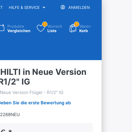
KT
HILFE & SERVICE
ANMELDEN
1
7
Produkte
Wunsch
Waren
Vergleichen
Liste
Korb
HILTI in Neue Version
R1/2" IG
 Neue Version Flügel - R1/2" IG
Geben Sie die erste Bewertung ab
02268NEU