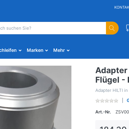
KONTA
chleifen
Marken
Mehr
Adapter 
Flügel - 
Adapter HILTI in
Art.-Nr.
ZSV0