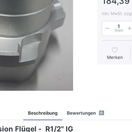
184,39 
inkl. MwSt. zzg
Stück
Merken
Beschreibung
Bewertungen
0
ion Flügel - R1/2" IG