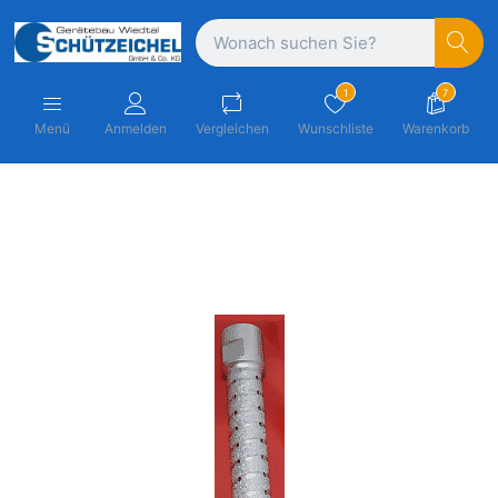
1
7
Menü
Anmelden
Vergleichen
Wunschliste
Warenkorb