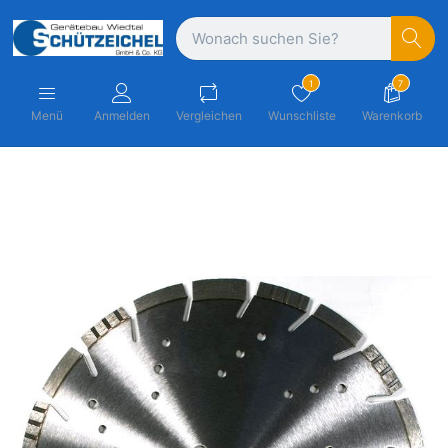
1
7
Menü
Anmelden
Vergleichen
Wunschliste
Warenkorb