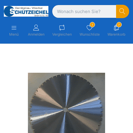
1
7
Menü
Anmelden
Vergleichen
Wunschliste
Warenkorb