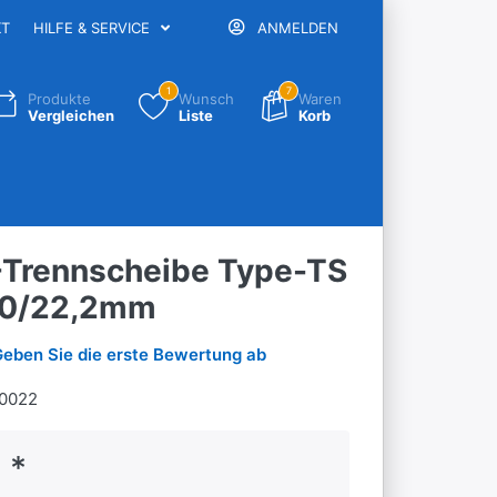
KT
HILFE & SERVICE
ANMELDEN
1
7
Produkte
Wunsch
Waren
Vergleichen
Liste
Korb
Trennscheibe Type-TS
00/22,2mm
Geben Sie die erste Bewertung ab
0022
 *