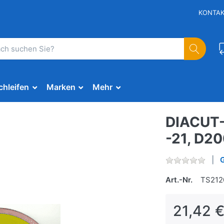
KONTA
chleifen
Marken
Mehr
DIACUT-
-21, D2
Art.-Nr.
TS212
21,42 €