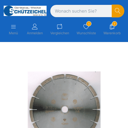
1
7
Menü
Anmelden
Vergleichen
Wunschliste
Warenkorb