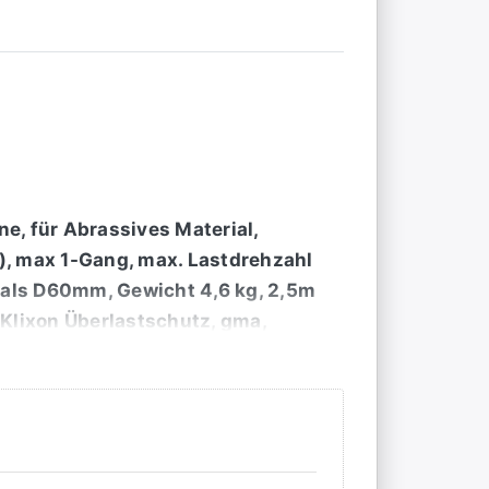
, für Abrassives Material,
S), max 1-Gang, max. Lastdrehzahl
als D60mm, Gewicht 4,6 kg, 2,5m
Klixon Überlastschutz, gma,
off-Transportkoffer
07)