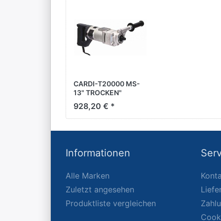
CARDI-T20000 MS-
13" TROCKEN"
Freihand
928,20 € *
Dosenbohrmaschine
für Steckdosen und
Schalterdosen
Informationen
Serv
Alle Marken
Konta
Zuletzt angesehen
Liefe
Produktliste vergleichen
Zahl
Cook