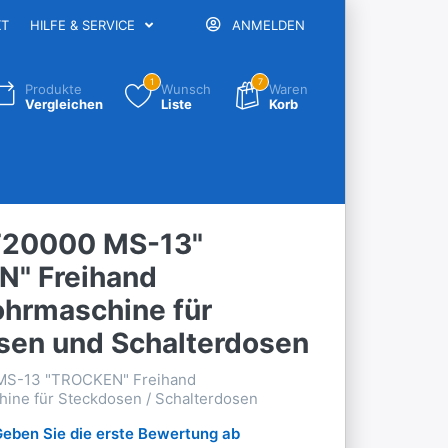
KT
HILFE & SERVICE
ANMELDEN
1
7
Produkte
Wunsch
Waren
Vergleichen
Liste
Korb
T20000 MS-13"
" Freihand
hrmaschine für
sen und Schalterdosen
MS-13 "TROCKEN" Freihand
ine für Steckdosen / Schalterdosen
Geben Sie die erste Bewertung ab