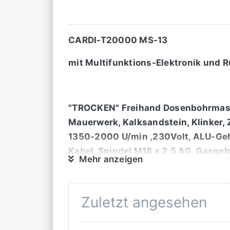
CARDI-T20000 MS-13
mit Multifunktions-Elektronik und
"TROCKEN" Freihand Dosenbohrmasch
Mauerwerk, Kalksandstein, Klinker, 
1350-2000 U/min ,230Volt, ALU-Geh
Kabel, Spindel M18 x 2,5 AG, Gasge
Mehr anzeigen
Warennummer: 84649080, "MADE IN E
OPTIONAL: empfohlen Saugrotor (E
Zuletzt angesehen
wird ein staubreduziertes Trocke