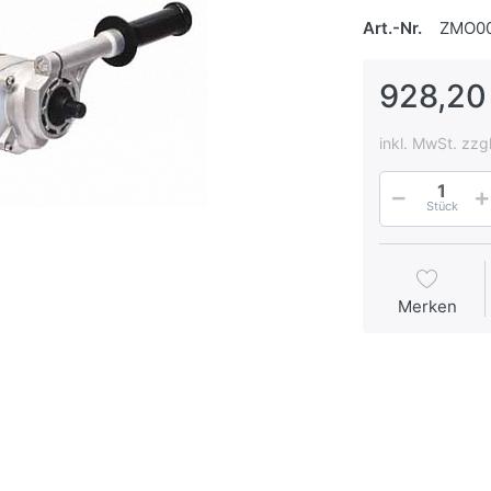
Art.-Nr.
ZMO0
928,20
inkl. MwSt. zzg
Stück
Merken