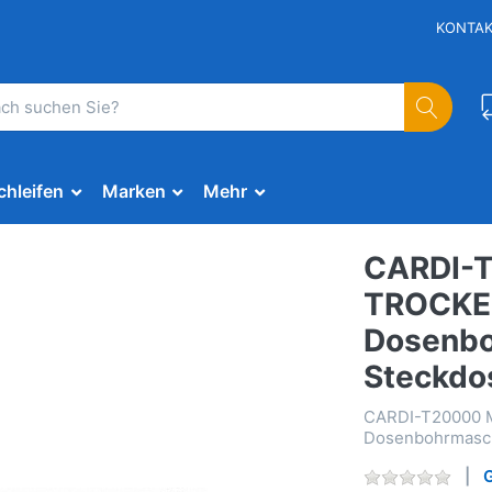
KONTA
chleifen
Marken
Mehr
CARDI-
TROCKEN
Dosenbo
Steckdo
CARDI-T20000 
Dosenbohrmasch