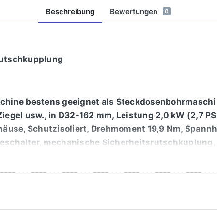
Beschreibung
Bewertungen
0
 Rutschkupplung
ine bestens geeignet als Steckdosenbohrmaschine
Ziegel usw., in D32-162 mm, Leistung 2,0 kW (2,7 P
äuse, Schutzisoliert, Drehmoment 19,9 Nm, Spannh
beschalter, mechanische Sicherheitsrutschkuplung, 
UROPE", Lieferumfang: Zusatz-Handgriff, Kunstst
BD/505/561) und Staubsauger Klasse M (ZUB/005/2
nbohren nach EURONORM EN 60335-2-69 ermöglicht.