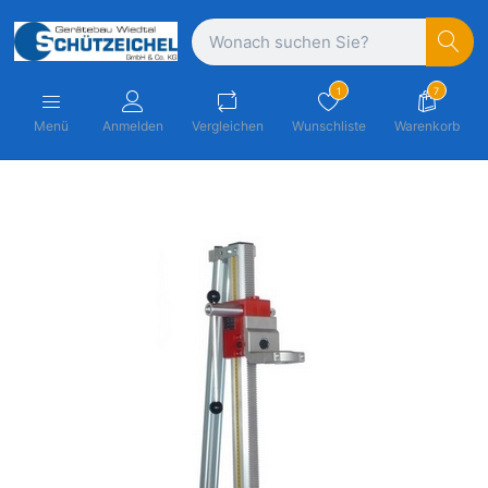
1
7
Menü
Anmelden
Vergleichen
Wunschliste
Warenkorb