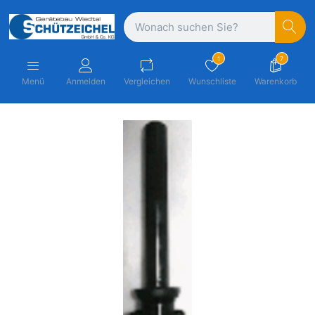
1
7
Menü
Anmelden
Vergleichen
Wunschliste
Warenkorb